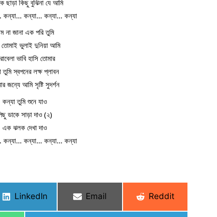
ে ছাড়া কিছু বুঝিনা যে আমি
… কন্যা… কন্যা… কন্যা… কন্যা
াম না জানা এক পরি তুমি
 তোমাই ভুলাই দুনিয়া আমি
রাবেলা ভাবি হাসি তোমার
 তুমি স্বপনের লক্ষ প্লাবন
র জন্যে আমি সৃষ্টি সুদর্শন
কন্যা তুমি শুনে যাও
িছু ডাকে সাড়া দাও (২)
এক ঝলক দেখা দাও
… কন্যা… কন্যা… কন্যা… কন্যা
Share
Share
Share
LinkedIn
Email
Reddit
on
on
on