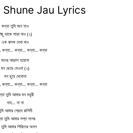
 Shune Jau Lyrics
কন্যা তুমি শুনে যাও
িছু ডাকে সাড়া দাও (২)
এক ঝলক দেখা দাও
… কন্যা… কন্যা… কন্যা… কন্যা
মনের আড়াল হয়োনা
মন ছেড়ে যেওনা (২)
মন ছুয়ে দেখোনা
… কন্যা… কন্যা… কন্যা… কন্যা
্যা তুমি আমার মন ময়ূরী
নাহ… না না
ুমি আমার প্রেমে রাগিনী
যা তুমি আমার সপ্ত সাগর
 তুমি আমার পিরিতের অনল