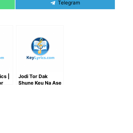
Share
Telegram
on
rics |
Jodi Tor Dak
or
Shune Keu Na Ase
Lyrics | যদি তোর ডাক
শুনে কেউ না আসে Lyrics