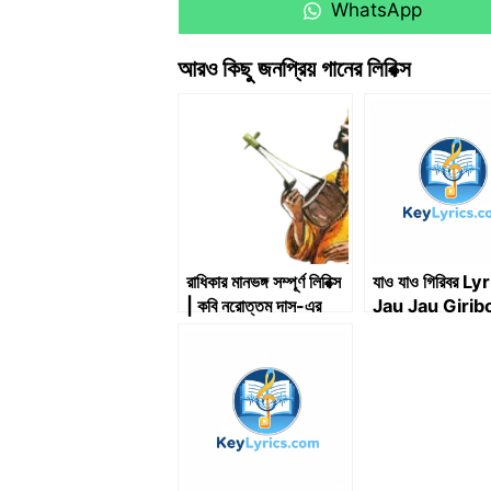
Share
WhatsApp
on
আরও কিছু জনপ্রিয় গানের লিরিক্স
রাধিকার মানভঙ্গ সম্পূর্ণ লিরিক্স
যাও যাও গিরিবর Ly
| কবি নরোত্তম দাস-এর
Jau Jau Girib
পদাবলী
Lyrics