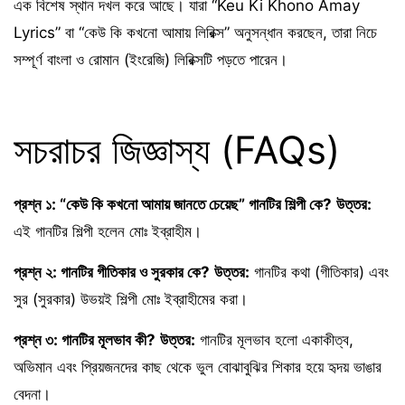
এক বিশেষ স্থান দখল করে আছে। যারা “Keu Ki Khono Amay
Lyrics” বা “কেউ কি কখনো আমায় লিরিক্স” অনুসন্ধান করছেন, তারা নিচে
সম্পূর্ণ বাংলা ও রোমান (ইংরেজি) লিরিক্সটি পড়তে পারেন।
সচরাচর জিজ্ঞাস্য (FAQs)
প্রশ্ন ১: “কেউ কি কখনো আমায় জানতে চেয়েছ” গানটির শিল্পী কে?
উত্তর:
এই গানটির শিল্পী হলেন মোঃ ইব্রাহীম।
প্রশ্ন ২: গানটির গীতিকার ও সুরকার কে?
উত্তর:
গানটির কথা (গীতিকার) এবং
সুর (সুরকার) উভয়ই শিল্পী মোঃ ইব্রাহীমের করা।
প্রশ্ন ৩: গানটির মূলভাব কী?
উত্তর:
গানটির মূলভাব হলো একাকীত্ব,
অভিমান এবং প্রিয়জনদের কাছ থেকে ভুল বোঝাবুঝির শিকার হয়ে হৃদয় ভাঙার
বেদনা।