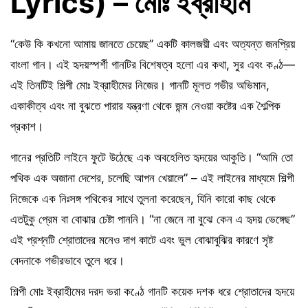
Lyrics) – মোঃ ইব্রাহীম
“কেউ কি কখনো আমায় জানতে চেয়েছ” একটি কালজয়ী এবং অত্যন্ত জনপ্রিয়
বাংলা গান। এই হৃদয়স্পর্শী গানটির বিশেষত্ব হলো এর কথা, সুর এবং কণ্ঠ—
এই তিনটিই শিল্পী মোঃ ইব্রাহীমের নিজের। গানটি মূলত গভীর অভিমান,
একাকীত্ব এবং না বুঝতে পারার যন্ত্রণা থেকে জন্ম নেওয়া কষ্টের এক শৈল্পিক
প্রকাশ।
গানের প্রতিটি লাইনে ফুটে উঠেছে এক অবহেলিত হৃদয়ের আকুতি। “আমি তো
পথিক এক অজানা দেশের, চলেছি আপন খেয়ালে” – এই লাইনের মাধ্যমে শিল্পী
নিজেকে এক নিঃসঙ্গ পথিকের সাথে তুলনা করেছেন, যিনি কারো কাছ থেকে
এতটুকু প্রেম বা বোঝার চেষ্টা পাননি। “না জেনে না বুঝে কেন এ হৃদয় ভেঙ্গেছ”
এই প্রশ্নটি শ্রোতাদের মনেও দাগ কাটে এবং ভুল বোঝাবুঝির কারণে সৃষ্ট
বেদনাকে গভীরভাবে তুলে ধরে।
শিল্পী মোঃ ইব্রাহীমের দরদ ভরা কণ্ঠে গানটি কয়েক দশক ধরে শ্রোতাদের হৃদয়ে