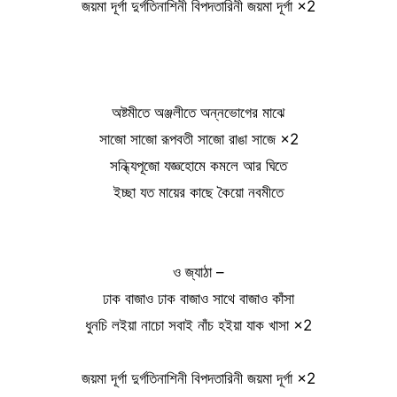
জয়মা দূর্গা দুর্গতিনাশিনী বিপদতারিনী জয়মা দূর্গা ×2
অষ্টমীতে অঞ্জলীতে অন্নভোগের মাঝে
সাজো সাজো রূপবতী সাজো রাঙা সাজে ×2
সন্ধ্যিপূজো যজ্ঞহোমে কমলে আর ঘিতে
ইচ্ছা যত মায়ের কাছে কৈয়ো নবমীতে
ও জ্যাঠা –
ঢাক বাজাও ঢাক বাজাও সাথে বাজাও কাঁসা
ধুনচি লইয়া নাচো সবাই নাঁচ হইয়া যাক খাসা ×2
জয়মা দূর্গা দুর্গতিনাশিনী বিপদতারিনী জয়মা দূর্গা ×2