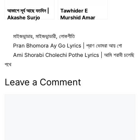
আকাশে সূর্য আছে যতদিন |
Tawhider E
Akashe Surjo
Murshid Amar
Aache Jotodin |
Lyrics in Bengali |
Song lyrics
তাওহিদেরই মুর্শিদ আমার
Categories
মাইজভান্ডার
,
মাইজভান্ডারী
,
লোকগীতি
লিরিক্স
Pran Bhomora Ay Go Lyrics | প্রাণ ভোমরা আয় গো
Ami Shorabi Cholechi Pothe Lyrics | আমি শরাবী চলেছি
পথে
Leave a Comment
Comment