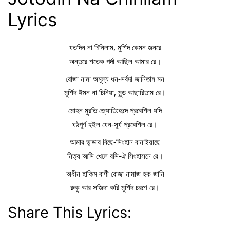
Lyrics
যতদিন না চিনিলাম, মুর্শিদ কেমন জনরে
অন্তরে শতেক পর্দা আছিল আমার রে।
রোজা নামা অমূল্য ধন-সর্বদা জানিতাম মন
মুর্শিদ ঈমন না চিনিয়া, মুন্ড আছারিতাম রে।
মোহন মুরতি জ্যোতি:হৃদে প্রবেশিল যদি
ঘঠপূর্ণ হইল যেন-সূর্য প্রবেশিল রে।
আমার ভান্ডার বিছে-সিংহান বানাইয়াছে
নিত্য আসি খেলে বসি-ঐ সিংহাসনে রে।
অধীন হাকিম বাণী রোজা নামাজ হক জানি
রুকু আর সজিদা করি মুর্শিদ চরণে রে।
Share This Lyrics: