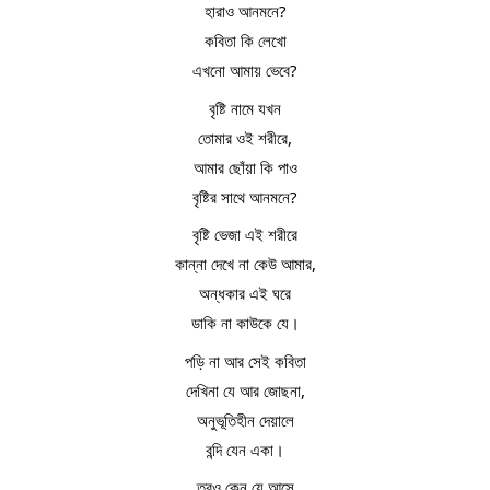
হারাও আনমনে?
কবিতা কি লেখো
এখনো আমায় ভেবে?
বৃষ্টি নামে যখন
তোমার ওই শরীরে,
আমার ছোঁয়া কি পাও
বৃষ্টির সাথে আনমনে?
বৃষ্টি ভেজা এই শরীরে
কান্না দেখে না কেউ আমার,
অন্ধকার এই ঘরে
ডাকি না কাউকে যে।
পড়ি না আর সেই কবিতা
দেখিনা যে আর জোছনা,
অনুভূতিহীন দেয়ালে
বন্দি যেন একা।
তবুও কেন যে আসে