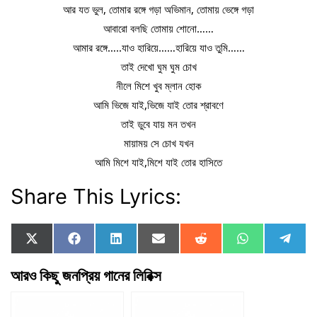
আর যত ভুল, তোমার রঙ্গে গড়া অভিমান, তোমায় ভেঙ্গে গড়া
আবারো বলছি তোমায় শোনো……
আমার রঙ্গে…..যাও হারিয়ে……হারিয়ে যাও তুমি……
তাই দেখো ঘুম ঘুম চোখ
নীলে মিশে খুব ম্লান হোক
আমি ভিজে যাই,ভিজে যাই তোর শ্রাবণে
তাই ডুবে যায় মন তখন
মায়াময় সে চোখ যখন
আমি মিশে যাই,মিশে যাই তোর হাসিতে
Share This Lyrics:
Share
Share
Share
Share
Share
Share
Shar
X
F
L
E
R
W
T
on
on
on
on
on
on
on
(
a
i
m
e
h
e
T
c
n
a
d
a
l
আরও কিছু জনপ্রিয় গানের লিরিক্স
w
e
k
i
d
t
e
i
b
e
l
i
s
g
t
o
d
t
A
r
t
o
I
p
a