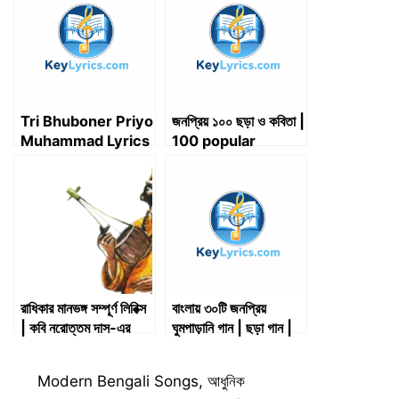
e
k
n
p
m
r
)
Tri Bhuboner Priyo
জনপ্রিয় ১০০ ছড়া ও কবিতা |
Muhammad Lyrics
100 popular
(ত্রিভুবনের প্রিয় মুহাম্মদ)
rhymes and
poems
রাধিকার মানভঙ্গ সম্পূর্ণ লিরিক্স
বাংলায় ৩০টি জনপ্রিয়
| কবি নরোত্তম দাস-এর
ঘুমপাড়ানি গান | ছড়া গান |
পদাবলী
Ghumparani Gaan |
Chara Gaan
Categories
Modern Bengali Songs
,
আধুনিক