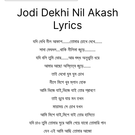
Jodi Dekhi Nil Akash
Lyrics
যদি দেখি নীল আকাশ……তোমার চোখে দেখে……
সাদা মেঘদল…থাকি নীলিমা জুড়ে………
যদি বলি তুমি ভোর……আর শুদ্ধ অনুভুতি ধরে
আমার আছো অস্তিত্ব জুড়ে……
তাই দেখো ঘুম ঘুম চোখ
নীলে মিশে খুব ম্লান হোক
আমি ভিজে যাই,ভিজে যাই তোর শ্রাবণে
তাই ডুবে যায় মন তখন
মায়াময় সে চোখ যখন
আমি মিশে যাই,মিশে যাই তোর হাসিতে
যদি চাও তুমি তোমার সুরে আমি গেয়ে যাবো তোমারি গান
যেন এই আমি আছি তোমার আজো