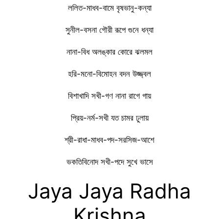
ললিত-মাধব-বামে বৃষভানু-কন্যা
সুনীল-বসনা গৌরী রূপে গুনে ধন্যা
নানা-বিধ অলঙ্কার কোরে ঝলমল
হরি-মনো-বিমোহন বদন উজ্জ্বল
বিশাখাদি সখী-গণ নানা রাগে গায়
প্রিয়-নর্ম-সখী যত চামর ঢুলায়
শ্রী-রাধা-মাধব-পদ-সরসিজ-আশে
ভকতিবিনোদ সখী-পদে সুখে ভাসে
Jaya Jaya Radha
Krishna