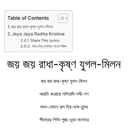
Table of Contents
জয় জয় রাধা-কৃষ্ণ যুগল-মিলন
Jaya Jaya Radha Krishna
Share This Lyrics:
আরও কিছু জনপ্রিয় গানের লিরিক্স
জয় জয় রাধা-কৃষ্ণ যুগল-মিলন
জয় জয় রাধা-কৃষ্ণ যুগল-মিলন
আরতি করোয়ে ললিতাদি সখী-গণ
মদন-মোহন রূপ ত্রি-ভঙ্গ-সুন্দর
পীতম্বর শিখি-পুচ্ছ-চূডা-মনোহর