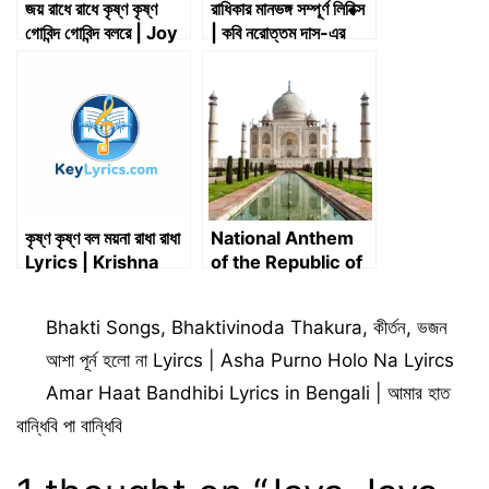
জয় রাধে রাধে কৃষ্ণ কৃষ্ণ
রাধিকার মানভঙ্গ সম্পূর্ণ লিরিক্স
গোবিন্দ গোবিন্দ বলরে | Joy
| কবি নরোত্তম দাস-এর
Radhe Radhe
পদাবলী
Krishna Krishna
Gobinda Gobinda
Bolo Re | Key
Lyrics
কৃষ্ণ কৃষ্ণ বল ময়না রাধা রাধা
National Anthem
Lyrics | Krishna
of the Republic of
Krishna Bol Moyna
India All Language
Radha Radha
| ভারতের জাতীয় সংগীত |
Categories
Bhakti Songs
,
Bhaktivinoda Thakura
,
কীর্তন
,
ভজন
Lyrics
Jana Gana Mana |
जन-गण-मन | জনগণমন
আশা পূর্ন হলো না Lyircs | Asha Purno Holo Na Lyircs
Amar Haat Bandhibi Lyrics in Bengali | আমার হাত
বান্ধিবি পা বান্ধিবি