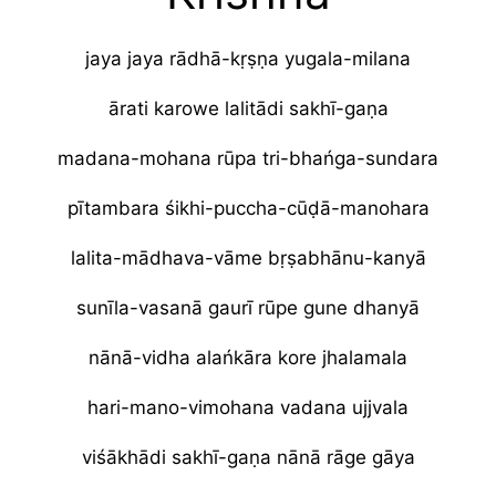
jaya jaya rādhā-kṛṣṇa yugala-milana
ārati karowe lalitādi sakhī-gaṇa
madana-mohana rūpa tri-bhańga-sundara
pītambara śikhi-puccha-cūḍā-manohara
lalita-mādhava-vāme bṛṣabhānu-kanyā
sunīla-vasanā gaurī rūpe gune dhanyā
nānā-vidha alańkāra kore jhalamala
hari-mano-vimohana vadana ujjvala
viśākhādi sakhī-gaṇa nānā rāge gāya