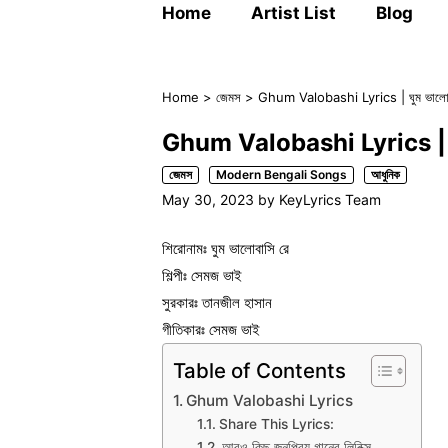
Home
Artist List
Blog
Home
>
জেমস
>
Ghum Valobashi Lyrics | ঘুম ভালোব
Ghum Valobashi Lyrics | ঘু
জেমস
Modern Bengali Songs
আধুনিক
May 30, 2023
by
KeyLyrics Team
শিরোনামঃ ঘুম ভালোবাসি রে
শিল্পীঃ সেমজ ভাই
সুরকারঃ তানজীল হাসান
গীতিকারঃ সেমজ ভাই
Table of Contents
Ghum Valobashi Lyrics
Share This Lyrics:
আরও কিছু জনপ্রিয় গানের লিরিক্স