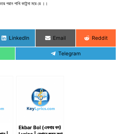
িতর পরান পাখি কাইন্দা মরে রে ।।
Share
Share
Share
LinkedIn
Email
Reddit
on
on
on
Share
Telegram
on
Ekbar Bol (একবার বল)