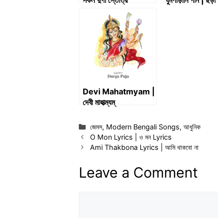
সকল দুর্গা স্তোত্র
ঘুমপাড়ানি গান | ছড়া
Ghumparani G
Chara Gaan
Devi Mahatmyam |
দেবী মাহাত্ম্যম্
Categories
জেমস
,
Modern Bengali Songs
,
আধুনিক
O Mon Lyrics | ও মন Lyrics
Ami Thakbona Lyrics | আমি থাকবো না
Leave a Comment
Comment