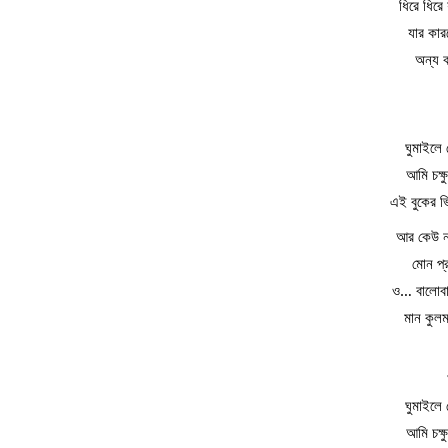
ধিরে ধিরে
যার কার
অন্য ক
ঘুমাইলে 
আমি চক্ষ
এই বুকের ভ
আর কেউ না
মোন প্
ও… বালোবাস
মান কুল
ঘুমাইলে 
আমি চক্ষ