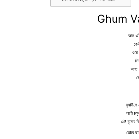
Ghum Va
আজ এই 
কে
ওরে 
ভি
আহা 
ত
ঘুমাইলে 
আমি চক্ষ
এই বুকের ভ
তোরে ছা