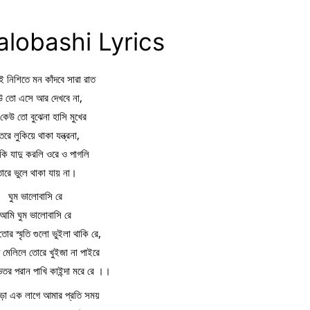
lobashi Lyrics
নিশিতে মন কাঁদবে সারা রাত
উ তো এসে আর দেখবে না,
কেউ তো বুঝেনা হাসি মুখের
তরে লুকিয়ে থাকা যন্ত্রনা,
কি যাদু করলি ওরে ও পাগলি
োরে ভুলে থাকা যায় না।
ঘুম ভালোবাসি রে
আমি ঘুম ভালোবাসি রে
তোর স্মৃতি গুলো ভুইলা থাকি রে,
ু মেলিলে তোরে খুইজা না পাইরে
িতর পরান পাখি কাইন্দা মরে রে ।।
ড়া এক লাগে আমার প্রতি সময়