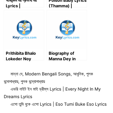
অভিনন্দন নয় প্রশংসা নয়
Poison Baby Lyrics
Lyrics |
(Thamma) |
Abhinandan Noy
Starring Malaika A,
Prosongsa Noy
Ayushmann K,
Lyrics | মান্না দে
Rashmika M
Prithibita Bhalo
Biography of
Lokeder Noy
Manna Dey in
Lyrics (পৃথিবীটা ভালো
Bengali – মান্না দে’র
লোকেদের নয়) –
জীবনী
Categories
মান্না দে
,
Modern Bengali Songs
,
আধুনিক
,
পুলক
Hooligaanism |
Anirban
বন্দোপাধ্যায়
,
পুলক বন্দ্যোপাধ্যায়
Bhattacharya
এভরি নাইট ইন মাই ড্রীম্‌স Lyrics | Every Night In My
Dreams Lyrics
এসো তুমি বুকে এসো Lyrics | Eso Tumi Buke Eso Lyrics