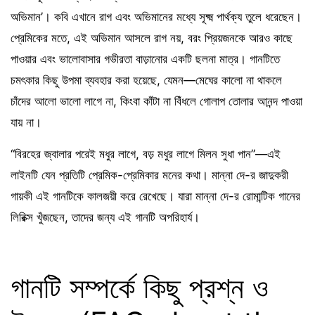
অভিমান’। কবি এখানে রাগ এবং অভিমানের মধ্যে সূক্ষ্ম পার্থক্য তুলে ধরেছেন।
প্রেমিকের মতে, এই অভিমান আসলে রাগ নয়, বরং প্রিয়জনকে আরও কাছে
পাওয়ার এবং ভালোবাসার গভীরতা বাড়ানোর একটি ছলনা মাত্র। গানটিতে
চমৎকার কিছু উপমা ব্যবহার করা হয়েছে, যেমন—মেঘের কালো না থাকলে
চাঁদের আলো ভালো লাগে না, কিংবা কাঁটা না বিঁধলে গোলাপ তোলার আনন্দ পাওয়া
যায় না।
“বিরহের জ্বালার পরেই মধুর লাগে, বড় মধুর লাগে মিলন সুধা পান”—এই
লাইনটি যেন প্রতিটি প্রেমিক-প্রেমিকার মনের কথা। মান্না দে-র জাদুকরী
গায়কী এই গানটিকে কালজয়ী করে রেখেছে। যারা মান্না দে-র রোমান্টিক গানের
লিরিক্স খুঁজছেন, তাদের জন্য এই গানটি অপরিহার্য।
গানটি সম্পর্কে কিছু প্রশ্ন ও