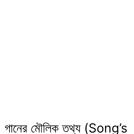
গানের মৌলিক তথ্য (Song’s