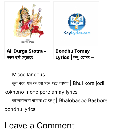
Bengali | বাবা মানে হাজার
সঙ্গীত জীবন | ব্যক্তিগত
বিকেল লিরিক্স
জীবন
All Durga Stotra –
Bondhu Tomay
সকল দুর্গা স্তোত্র
Lyrics | বন্ধু তোমায় –
Chandrabindu | ছেঁড়া
ঘুড়ি রঙিন বল
Categories
Miscellaneous
ভুল করে যদি কখনো মনে পরে আমায় | Bhul kore jodi
kokhono mone pore amay lyrics
ভালোবাসবো বাসবো রে বন্ধু | Bhalobasbo Basbore
bondhu lyrics
Leave a Comment