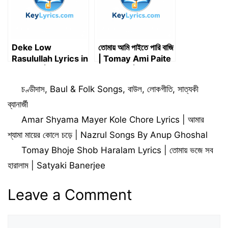
Deke Low
তোমায় আমি পাইতে পারি বাজি
Rasulullah Lyrics in
| Tomay Ami Paite
Bengali | ডেকে লও
Pari Baji | Key
রাসূলাল্লাহ লিরিক্স
Lyrics
Categories
চণ্ডীদাস
,
Baul & Folk Songs
,
বাউল
,
লোকগীতি
,
সাত্যকী
ব্যানার্জী
Amar Shyama Mayer Kole Chore Lyrics | আমার
শ্যামা মায়ের কোলে চড়ে | Nazrul Songs By Anup Ghoshal
Tomay Bhoje Shob Haralam Lyrics | তোমায় ভজে সব
হারালাম | Satyaki Banerjee
Leave a Comment
Comment