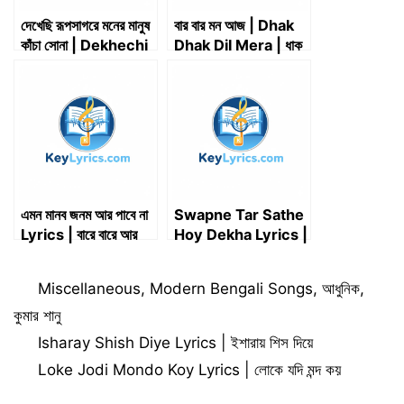
দেখেছি রূপসাগরে মনের মানুষ
বার বার মন আজ | Dhak
কাঁচা সোনা | Dekhechi
Dhak Dil Mera | ধাক
rupsagore moner
ধাক দিল মেরা | धक धक
manush kacha
दिल मेरा करने लगा
sona
এমন মানব জনম আর পাবে না
Swapne Tar Sathe
Lyrics | বারে বারে আর
Hoy Dekha Lyrics |
আসা হবে না Lyrics |
স্বপ্নে তাঁর সাথে হয় দেখা
Bare bare ar asa
Categories
Miscellaneous
,
Modern Bengali Songs
,
আধুনিক
,
hobe na Lyrics
কুমার শানু
Isharay Shish Diye Lyrics | ইশারায় শিস দিয়ে
Loke Jodi Mondo Koy Lyrics | লোকে যদি মন্দ কয়