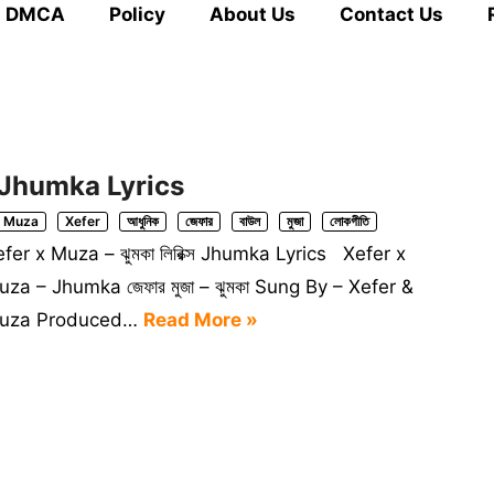
DMCA
Policy
About Us
Contact Us
্স Jhumka Lyrics
Muza
Xefer
আধুনিক
জেফার
বাউল
মুজা
লোকগীতি
fer x Muza – ঝুমকা লিরিক্স Jhumka Lyrics Xefer x
za – Jhumka জেফার মুজা – ঝুমকা Sung By – Xefer &
uza Produced…
Read More »