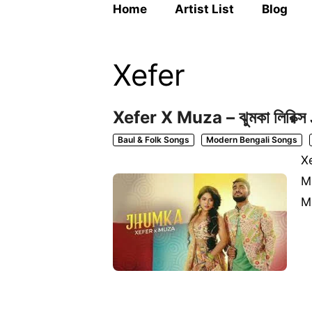
Home
Artist List
Blog
Xefer
Xefer X Muza – ঝুমকা লিরিক
Baul & Folk Songs
Modern Bengali Songs
Xe
Mu
M