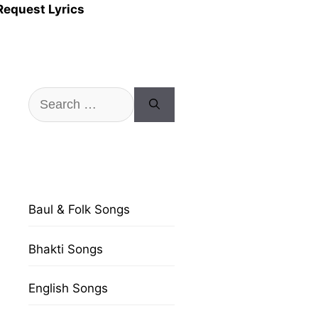
Request Lyrics
Search
for:
Baul & Folk Songs
Bhakti Songs
English Songs