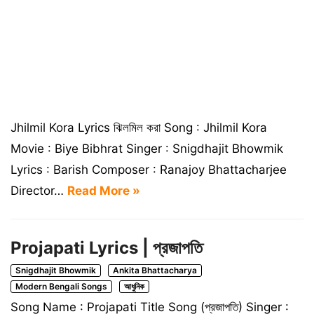
Jhilmil Kora Lyrics ঝিলমিল করা Song : Jhilmil Kora
Movie : Biye Bibhrat Singer : Snigdhajit Bhowmik
Lyrics : Barish Composer : Ranajoy Bhattacharjee
Director…
Read More »
Projapati Lyrics | প্রজাপতি
Snigdhajit Bhowmik
Ankita Bhattacharya
Modern Bengali Songs
আধুনিক
Song Name : Projapati Title Song (প্রজাপতি) Singer :