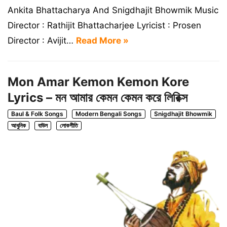
Ankita Bhattacharya And Snigdhajit Bhowmik Music
Director : Rathijit Bhattacharjee Lyricist : Prosen
Director : Avijit…
Read More »
Mon Amar Kemon Kemon Kore
Lyrics – মন আমার কেমন কেমন করে লিরিক্স
Baul & Folk Songs
Modern Bengali Songs
Snigdhajit Bhowmik
আধুনিক
বাউল
লোকগীতি