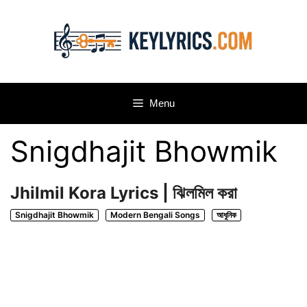
Skip
to
content
Menu
Snigdhajit Bhowmik
Jhilmil Kora Lyrics | ঝিলমিল করা
Snigdhajit Bhowmik
Modern Bengali Songs
আধুনিক