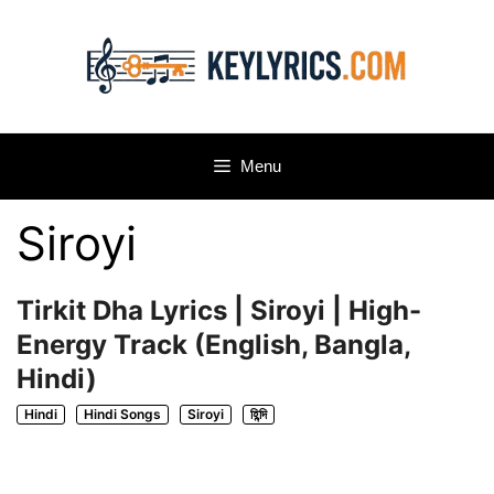
Skip
to
content
Menu
Siroyi
Tirkit Dha Lyrics | Siroyi | High-
Energy Track (English, Bangla,
Hindi)
Hindi
Hindi Songs
Siroyi
হিন্দি