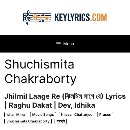
Skip
to
content
Menu
Shuchismita
Chakraborty
Jhilmil Laage Re (ঝিলমিল লাগে রে) Lyrics
| Raghu Dakat | Dev, Idhika
Ishan Mitra
Movie Songs
Nilayan Chatterjee
Prasen
Shuchismita Chakraborty
ছায়াছবি