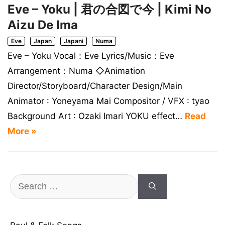
Eve – Yoku | 君の合図で今 | Kimi No
Aizu De Ima
Eve
Japan
Japani
Numa
Eve – Yoku Vocal：Eve Lyrics/Music：Eve
Arrangement：Numa ◇Animation
Director/Storyboard/Character Design/Main
Animator : Yoneyama Mai Compositor / VFX : tyao
Background Art : Ozaki Imari YOKU effect…
Read
More »
Search
for: