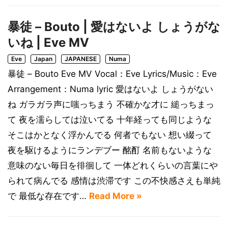
暴徒 – Bouto | 愛はないよ しょうがな
いね | Eve MV
Eve
Japan
JAPANESE
Numa
暴徒 – Bouto Eve MV Vocal：Eve Lyrics/Music：Eve
Arrangement：Numa lyric 愛はないよ しょうがない
ね ガラガラ声に嗤っちまう 不確かな才に 縋っちまっ
て 夜を濡らしては泣いてる 十年経っても同じような
そこはかとなく浮かんでる 何者でもない 想い綴って
夜を駆けるようにランデブー 酩酊 名前もないような
意味のない毎日を徘徊して 一体どれくらいの言葉にや
られて病んでる 感情は渋滞です この不快感さえも単純
で 最低な存在です…
Read More »