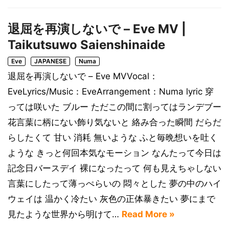
退屈を再演しないで – Eve MV |
Taikutsuwo Saienshinaide
Eve
JAPANESE
Numa
退屈を再演しないで – Eve MVVocal：
EveLyrics/Music：EveArrangement：Numa lyric 穿
っては咲いた ブルー ただこの間に割ってはランデブー
花言葉に柄にない飾り気ないと 絡み合った瞬間 だらだ
らしたくて 甘い 消耗 無いような ふと毎晩想いを吐く
ような きっと何回本気なモーション なんたって今日は
記念日バースデイ 裸になったって 何も見えちゃしない
言葉にしたって薄っぺらいの 悶々とした 夢の中のハイ
ウェイは 温かく冷たい 灰色の正体暴きたい 夢にまで
見たような世界から明けて…
Read More »