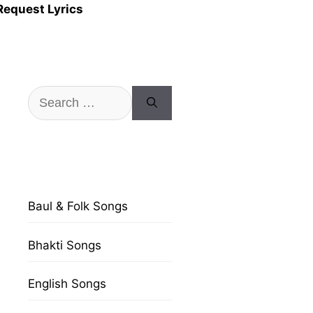
Request Lyrics
Search
for:
Baul & Folk Songs
Bhakti Songs
English Songs