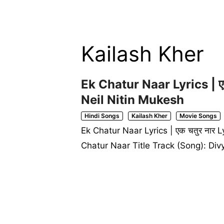
Kailash Kher
Ek Chatur Naar Lyrics | ए
Neil Nitin Mukesh
Hindi Songs
Kailash Kher
Movie Songs
Ek Chatur Naar Lyrics | एक चतुर नार 
Chatur Naar Title Track (Song): Di