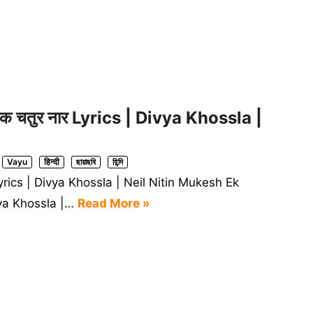
क चतुर नार Lyrics | Divya Khossla |
Vayu
हिन्दी
ছায়াছবি
হিন্দি
Lyrics | Divya Khossla | Neil Nitin Mukesh Ek
vya Khossla |…
Read More »