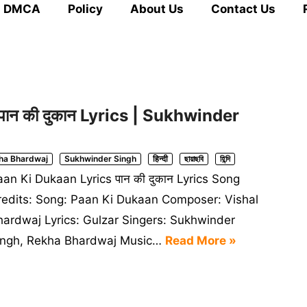
DMCA
Policy
About Us
Contact Us
ान की दुकान Lyrics | Sukhwinder
ha Bhardwaj
Sukhwinder Singh
हिन्दी
ছায়াছবি
হিন্দি
an Ki Dukaan Lyrics पान की दुकान Lyrics Song
redits: Song: Paan Ki Dukaan Composer: Vishal
hardwaj Lyrics: Gulzar Singers: Sukhwinder
ingh, Rekha Bhardwaj Music…
Read More »