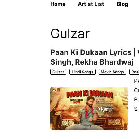
Home
Artist List
Blog
Gulzar
Paan Ki Dukaan Lyrics | प
Singh, Rekha Bhardwaj
Gulzar
Hindi Songs
Movie Songs
Rek
Pa
C
B
S