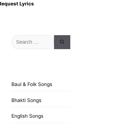
Request Lyrics
Search
for:
Baul & Folk Songs
Bhakti Songs
English Songs