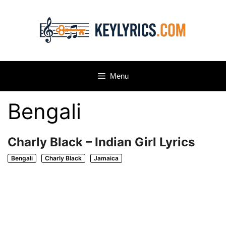
Skip
to
content
Menu
Bengali
Charly Black – Indian Girl Lyrics
Bengali
Charly Black
Jamaica