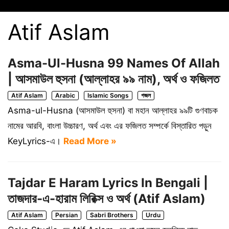
Atif Aslam
Asma-Ul-Husna 99 Names Of Allah
| আসমাউল হুসনা (আল্লাহর ৯৯ নাম), অর্থ ও ফজিলত
Atif Aslam
Arabic
Islamic Songs
গজল
Asma-ul-Husna (আসমাউল হুসনা) বা মহান আল্লাহর ৯৯টি গুণবাচক
নামের আরবি, বাংলা উচ্চারণ, অর্থ এবং এর ফজিলত সম্পর্কে বিস্তারিত পড়ুন
KeyLyrics-এ।
Read More »
Tajdar E Haram Lyrics In Bengali |
তাজদার-এ-হারাম লিরিক্স ও অর্থ (Atif Aslam)
Atif Aslam
Persian
Sabri Brothers
Urdu