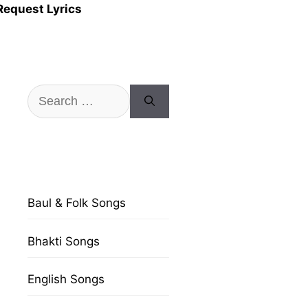
Request Lyrics
Search
for:
Baul & Folk Songs
Bhakti Songs
English Songs