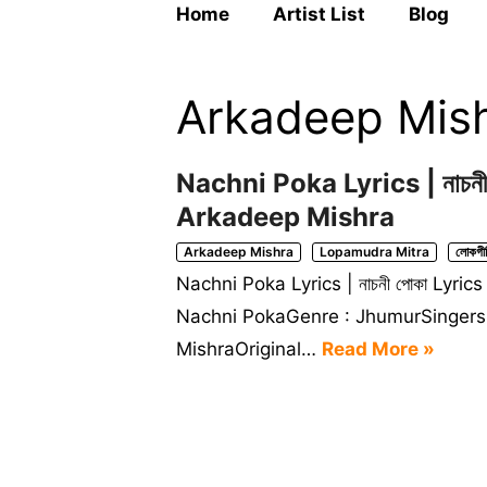
Home
Artist List
Blog
Arkadeep Mis
Nachni Poka Lyrics | নাচন
Arkadeep Mishra
Arkadeep Mishra
Lopamudra Mitra
লোকগী
Nachni Poka Lyrics | নাচনী পোকা Lyr
Nachni PokaGenre : JhumurSingers
MishraOriginal…
Read More »