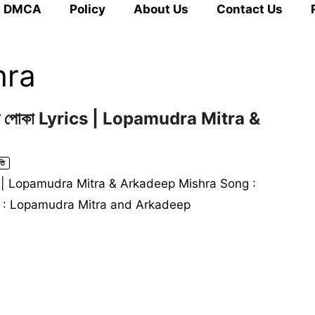
DMCA
Policy
About Us
Contact Us
hra
ী পোকা Lyrics | Lopamudra Mitra &
তি
ics | Lopamudra Mitra & Arkadeep Mishra Song :
 : Lopamudra Mitra and Arkadeep