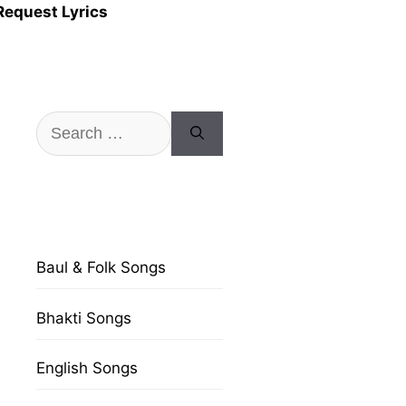
Request Lyrics
Search
for:
Baul & Folk Songs
Bhakti Songs
English Songs