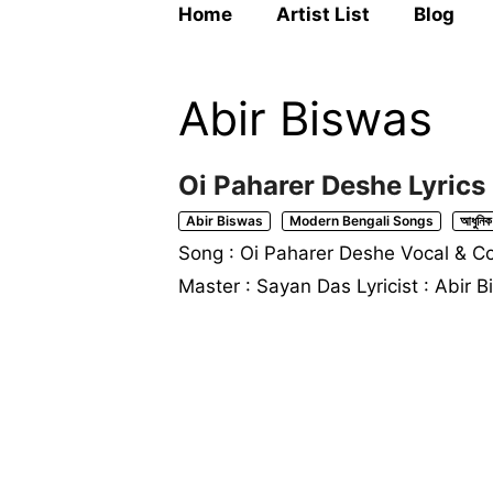
Home
Artist List
Blog
Abir Biswas
Oi Paharer Deshe Lyrics | 
Abir Biswas
Modern Bengali Songs
আধুনিক
Song : Oi Paharer Deshe Vocal & C
Master : Sayan Das Lyricist : Abir 