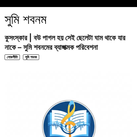
সুমি শবনম
কুসংস্কার | বউ পাগল হয় সেই ছেলেটা ঘাম থাকে যার
নাকে – সুমি শবনমের ব্যাঙ্গাত্মক পরিবেশনা
লোকগীতি
সুমি শবনম