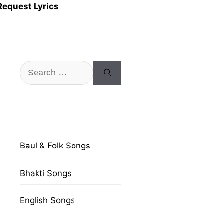
Request Lyrics
Search
for:
Baul & Folk Songs
Bhakti Songs
English Songs