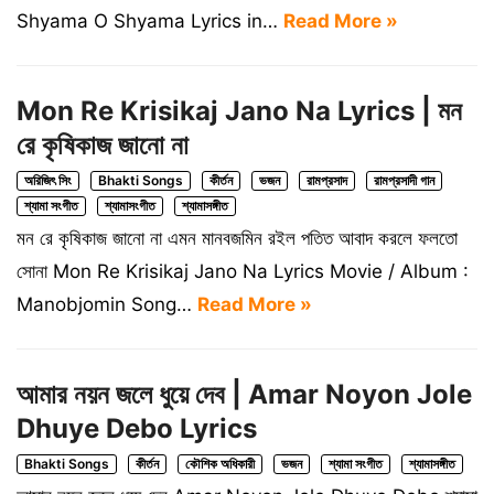
Shyama O Shyama Lyrics in…
Read More »
Mon Re Krisikaj Jano Na Lyrics | মন
রে কৃষিকাজ জানো না
অরিজিৎ সিং
Bhakti Songs
কীর্তন
ভজন
রামপ্রসাদ
রামপ্রসাদী গান
শ্যামা সংগীত
শ্যামাসংগীত
শ্যামাসঙ্গীত
মন রে কৃষিকাজ জানো না এমন মানবজমিন রইল পতিত আবাদ করলে ফলতো
সোনা Mon Re Krisikaj Jano Na Lyrics Movie / Album :
Manobjomin Song…
Read More »
আমার নয়ন জলে ধুয়ে দেব | Amar Noyon Jole
Dhuye Debo Lyrics
Bhakti Songs
কীর্তন
কৌশিক অধিকারী
ভজন
শ্যামা সংগীত
শ্যামাসঙ্গীত