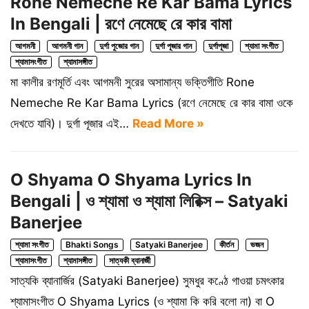
Rone Nemeche Re Kar Bama Lyrics
In Bengali | রণে নেমেছে রে কার বামা
আগমনী
আগমনী গান
দুর্গা পুজোর গান
দুর্গা পূজার গান
দুর্গাপূজা
শ্যামা সংগীত
শ্যামাসংগীত
শ্যামাসঙ্গীত
মা কালীর রণমূর্তি এবং আগমনী সুরের অসামান্য ভক্তিগীতি Rone
Nemeche Re Kar Bama Lyrics (রণে নেমেছে রে কার বামা ওকে
দেখতে যাবি)। দুর্গা পূজার এই…
Read More »
O Shyama O Shyama Lyrics In
Bengali | ও শ্যামা ও শ্যামা লিরিক্স – Satyaki
Banerjee
শ্যামা সংগীত
Bhakti Songs
Satyaki Banerjee
কীর্তন
ভজন
শ্যামাসংগীত
শ্যামাসঙ্গীত
সাত্যকী ব্যানার্জী
সাত্যকি ব্যানার্জির (Satyaki Banerjee) সুমধুর কণ্ঠে গাওয়া চমৎকার
শ্যামাসংগীত O Shyama Lyrics (ও শ্যামা কি করি বলো না) বা O