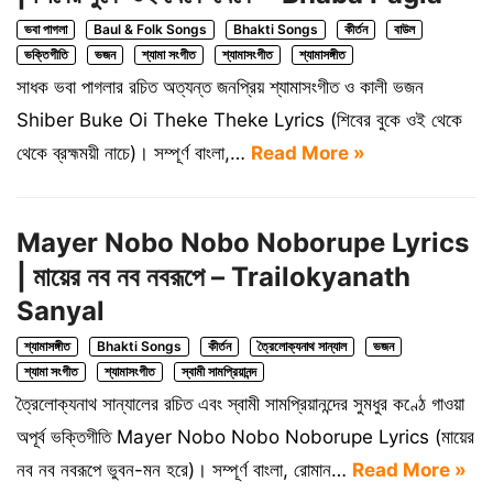
ভবা পাগলা
Baul & Folk Songs
Bhakti Songs
কীর্তন
বাউল
ভক্তিগীতি
ভজন
শ্যামা সংগীত
শ্যামাসংগীত
শ্যামাসঙ্গীত
সাধক ভবা পাগলার রচিত অত্যন্ত জনপ্রিয় শ্যামাসংগীত ও কালী ভজন
Shiber Buke Oi Theke Theke Lyrics (শিবের বুকে ওই থেকে
থেকে ব্রহ্মময়ী নাচে)। সম্পূর্ণ বাংলা,…
Read More »
Mayer Nobo Nobo Noborupe Lyrics
| মায়ের নব নব নবরূপে – Trailokyanath
Sanyal
শ্যামাসঙ্গীত
Bhakti Songs
কীর্তন
ত্রৈলোক্যনাথ সান্যাল
ভজন
শ্যামা সংগীত
শ্যামাসংগীত
স্বামী সামপ্রিয়ানন্দ
ত্রৈলোক্যনাথ সান্যালের রচিত এবং স্বামী সামপ্রিয়ানন্দের সুমধুর কণ্ঠে গাওয়া
অপূর্ব ভক্তিগীতি Mayer Nobo Nobo Noborupe Lyrics (মায়ের
নব নব নবরূপে ভুবন-মন হরে)। সম্পূর্ণ বাংলা, রোমান…
Read More »