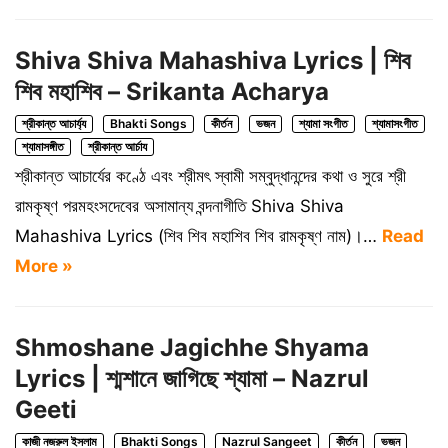
Shiva Shiva Mahashiva Lyrics | শিব
শিব মহাশিব – Srikanta Acharya
শ্রীকান্ত আচার্য্য
Bhakti Songs
কীর্তন
ভজন
শ্যামা সংগীত
শ্যামাসংগীত
শ্যামাসঙ্গীত
শ্রীকান্ত আর্চায
শ্রীকান্ত আচার্যের কণ্ঠে এবং শ্রীমৎ স্বামী সম্বুদ্ধানন্দের কথা ও সুরে শ্রী
রামকৃষ্ণ পরমহংসদেবের অসামান্য বন্দনাগীতি Shiva Shiva
Mahashiva Lyrics (শিব শিব মহাশিব শিব রামকৃষ্ণ নাম)।…
Read
More »
Shmoshane Jagichhe Shyama
Lyrics | শ্মশানে জাগিছে শ্যামা – Nazrul
Geeti
কাজী নজরুল ইসলাম
Bhakti Songs
Nazrul Sangeet
কীর্তন
ভজন