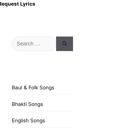
Request Lyrics
Search
for:
Baul & Folk Songs
Bhakti Songs
English Songs