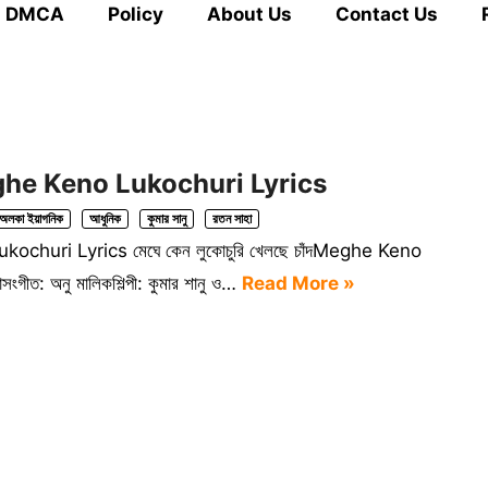
DMCA
Policy
About Us
Contact Us
 Meghe Keno Lukochuri Lyrics
অলকা ইয়াগনিক
আধুনিক
কুমার সানু
রতন সাহা
ukochuri Lyrics মেঘে কেন লুকোচুরি খেলছে চাঁদMeghe Keno
: অনু মালিকশিল্পী: কুমার শানু ও…
Read More »