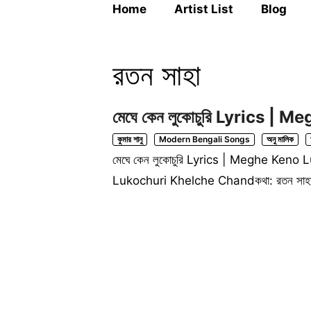
Home
Artist List
Blog
রতন সাহা
মেঘে কেন লুকোচুরি Lyrics |
কুমার শানু
Modern Bengali Songs
অনু মালিক
মেঘে কেন লুকোচুরি Lyrics | Meghe Keno L
Lukochuri Khelche Chandকথা: রতন সাহাসংগীত