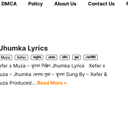
DMCA
Policy
About Us
Contact Us
্স Jhumka Lyrics
Muza
Xefer
আধুনিক
জেফার
বাউল
মুজা
লোকগীতি
fer x Muza – ঝুমকা লিরিক্স Jhumka Lyrics Xefer x
za – Jhumka জেফার মুজা – ঝুমকা Sung By – Xefer &
uza Produced…
Read More »