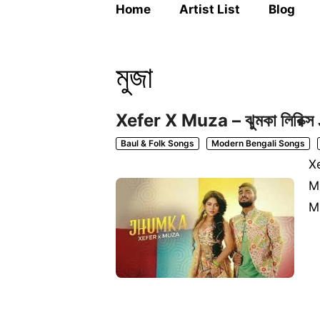
Home
Artist List
Blog
মুজা
Xefer X Muza – ঝুমকা লিরিক
Baul & Folk Songs
Modern Bengali Songs
Xe
Mu
M