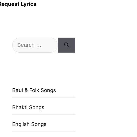
Request Lyrics
Search
for:
Baul & Folk Songs
Bhakti Songs
English Songs