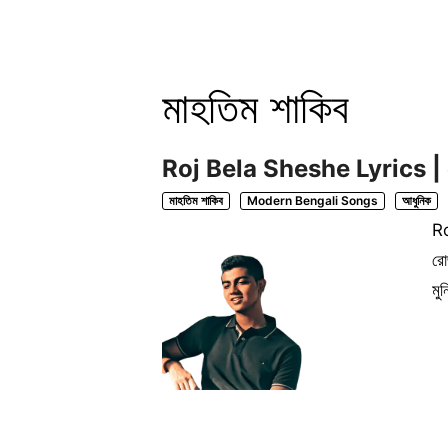
মাহতিম শাকিব
Roj Bela Sheshe Lyrics | র
মাহতিম শাকিব
Modern Bengali Songs
আধুনিক
Ro
রো
মু