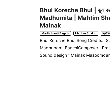
Bhul Koreche Bhul | ভুল কর
Madhumita | Mahtim Sha
Mainak
Madhubanti Bagchi
Mahtim Shakib
মধুবন্তি
Bhul Koreche Bhul Song Credits: So
Madhubanti BagchiComposer : Pras
Sound design : Mainak Mazoomda