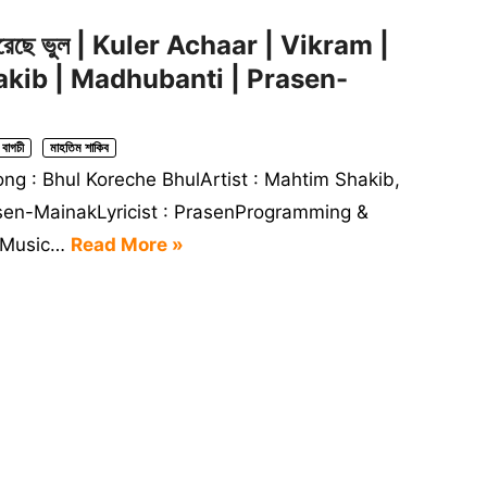
েছে ভুল | Kuler Achaar | Vikram |
kib | Madhubanti | Prasen-
 বাগচী
মাহতিম শাকিব
ng : Bhul Koreche BhulArtist : Mahtim Shakib,
en-MainakLyricist : PrasenProgramming &
rMusic…
Read More »