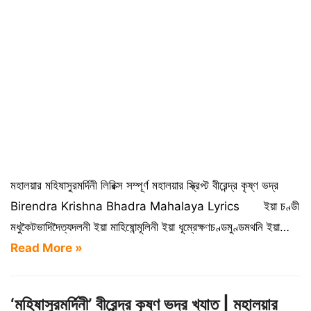
মহালয়ার মহিষাসুরমর্দিনী লিরিক্স সম্পূর্ণ মহালয়ার স্ক্রিপ্ট বীরেন্দ্র কৃষ্ণ ভদ্র
Birendra Krishna Bhadra Mahalaya Lyrics ইয়া চণ্ডী
মধুকৈটভাদিদৈত্যদলনী ইয়া মাহিষোন্মূলিনী ইয়া ধূম্রেক্ষণচণ্ডমুণ্ডমথনি ইয়া…
Read More »
‘মহিষাসুরমর্দিনী’ বীরেন্দ্র কৃষ্ণ ভদ্র খ্যাত | মহালয়ার