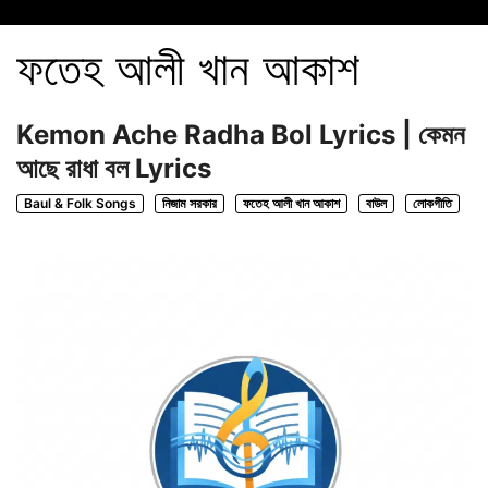
ফতেহ আলী খান আকাশ
Kemon Ache Radha Bol Lyrics | কেমন
আছে রাধা বল Lyrics
Baul & Folk Songs
নিজাম সরকার
ফতেহ আলী খান আকাশ
বাউল
লোকগীতি