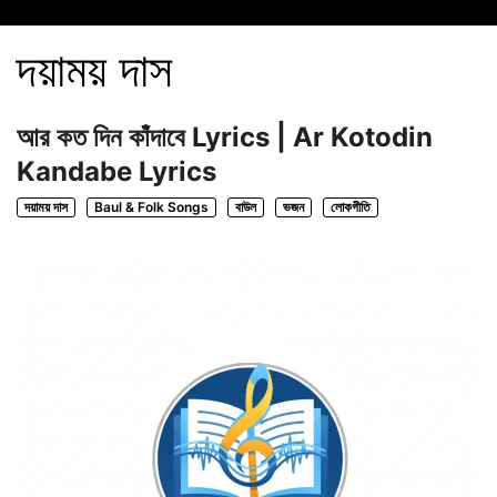
দয়াময় দাস
আর কত দিন কাঁদাবে Lyrics | Ar Kotodin
Kandabe Lyrics
দয়াময় দাস
Baul & Folk Songs
বাউল
ভজন
লোকগীতি