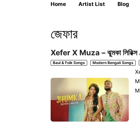
Home
Artist List
Blog
জেফার
Xefer X Muza – ঝুমকা লিরিক
Baul & Folk Songs
Modern Bengali Songs
Xe
Mu
M