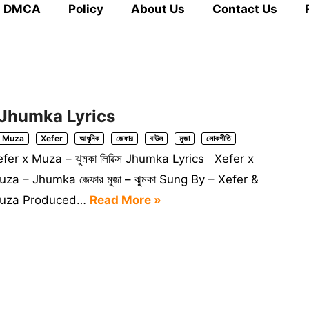
DMCA
Policy
About Us
Contact Us
্স Jhumka Lyrics
Muza
Xefer
আধুনিক
জেফার
বাউল
মুজা
লোকগীতি
fer x Muza – ঝুমকা লিরিক্স Jhumka Lyrics Xefer x
za – Jhumka জেফার মুজা – ঝুমকা Sung By – Xefer &
uza Produced…
Read More »