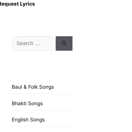
Request Lyrics
Search
for:
Baul & Folk Songs
Bhakti Songs
English Songs