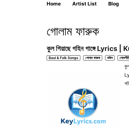
Home
Artist List
Blog
গোলাম ফারুক
কুল গিয়াছে গহিন গাঙ্গে Lyri
Baul & Folk Songs
গোলাম ফারুক
বাউল
লোকগীত
কু
Ly
গহ