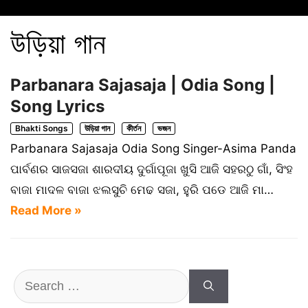
উড়িয়া গান
Parbanara Sajasaja | Odia Song |
Song Lyrics
Bhakti Songs
উড়িয়া গান
কীর্তন
ভজন
Parbanara Sajasaja Odia Song Singer-Asima Panda
ପାର୍ବଣର ସାଜସଜା ଶାରଦୀୟ ଦୁର୍ଗାପୂଜା ଖୁସି ଆଜି ସହରଠୁ ଗାଁ, ସିଂହ
ବାଜା ମାଦଳ ବାଜା ଝଲସୁଚି ମେଢ ସଜା, ହୁରି ପଡେ ଆଜି ମା…
Read More »
Search
for: