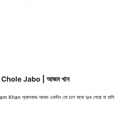
To Chole Jabo | আজম খান
jam Khan অ্যালবামঃ আড্ডা একদিন তো চলে যাবো দুঃখ পেয়ো না হাসি