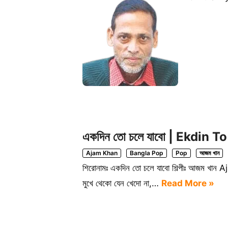
একদিন তো চলে যাবো | Ekdin 
Ajam Khan
Bangla Pop
Pop
আজম খান
শিরোনামঃ একদিন তো চলে যাবো শিল্পীঃ আজম খান A
মুখে থেকো যেন খেদো না,…
Read More »