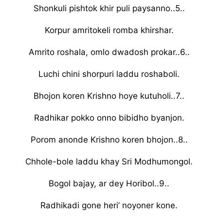
Shonkuli pishtok khir puli paysanno..5..
Korpur amritokeli romba khirshar.
Amrito roshala, omlo dwadosh prokar..6..
Luchi chini shorpuri laddu roshaboli.
Bhojon koren Krishno hoye kutuholi..7..
Radhikar pokko onno bibidho byanjon.
Porom anonde Krishno koren bhojon..8..
Chhole-bole laddu khay Sri Modhumongol.
Bogol bajay, ar dey Horibol..9..
Radhikadi gone heri’ noyoner kone.