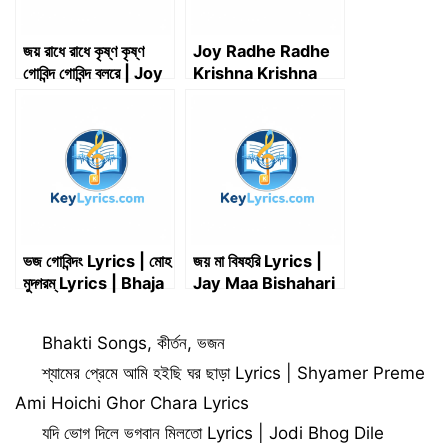
জয় রাধে রাধে কৃষ্ণ কৃষ্ণ
Joy Radhe Radhe
গোবিন্দ গোবিন্দ বলরে | Joy
Krishna Krishna
Radhe Radhe
Lyrics | জয় রাধে রাধে
Krishna Krishna
কৃষ্ণ কৃষ্ণ – Apily
Gobinda Gobinda
Dutta Bhowmick
Bolo Re | Key
Lyrics
ভজ গোবিন্দং Lyrics | মোহ
জয় মা বিষহরি Lyrics |
মুদ্গরম্ Lyrics | Bhaja
Jay Maa Bishahari
Govindam Lyrics |
Lyrics
Adi
Categories
Bhakti Songs
,
কীর্তন
,
ভজন
Shankaracharya
শ্যামের প্রেমে আমি হইছি ঘর ছাড়া Lyrics | Shyamer Preme
Ami Hoichi Ghor Chara Lyrics
যদি ভোগ দিলে ভগবান মিলতো Lyrics | Jodi Bhog Dile