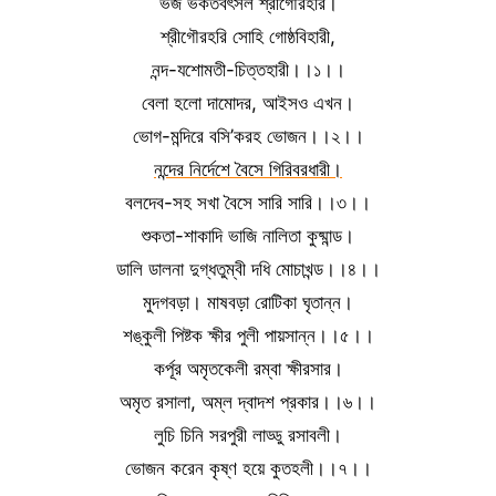
ভজ ভকতবৎসল শ্রীগৌরহরি।
শ্রীগৌরহরি সোহি গোষ্ঠবিহারী,
নন্দ-যশোমতী-চিত্তহারী।।১।।
বেলা হলো দামোদর, আইসও এখন।
ভোগ-মন্দিরে বসি’করহ ভোজন।।২।।
নন্দের নির্দেশে বৈসে গিরিবরধারী।
বলদেব-সহ সখা বৈসে সারি সারি।।৩।।
শুকতা-শাকাদি ভাজি নালিতা কুষ্মান্ড।
ডালি ডালনা দুগ্ধতুম্বী দধি মোচাখন্ড।।৪।।
মুদগবড়া। মাষবড়া রোটিকা ঘৃতান্ন।
শঙ্কুলী পিষ্টক ক্ষীর পুলী পায়সান্ন।।৫।।
কর্পূর অমৃতকেলী রম্বা ক্ষীরসার।
অমৃত রসালা, অম্ল দ্বাদশ প্রকার।।৬।।
লুচি চিনি সরপুরী লাড্ডু রসাবলী।
ভোজন করেন কৃষ্ণ হয়ে কুতহলী।।৭।।