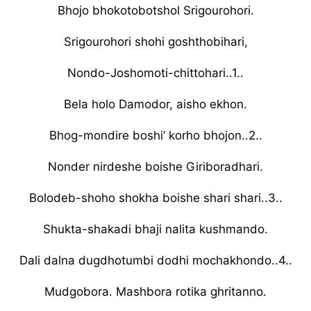
Bhojo bhokotobotshol Srigourohori.
Srigourohori shohi goshthobihari,
Nondo-Joshomoti-chittohari..1..
Bela holo Damodor, aisho ekhon.
Bhog-mondire boshi’ korho bhojon..2..
Nonder nirdeshe boishe Giriboradhari.
Bolodeb-shoho shokha boishe shari shari..3..
Shukta-shakadi bhaji nalita kushmando.
Dali dalna dugdhotumbi dodhi mochakhondo..4..
Mudgobora. Mashbora rotika ghritanno.