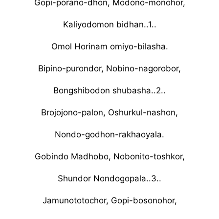
Gopi-porano-dhon, Modono-monohor,
Kaliyodomon bidhan..1..
Omol Horinam omiyo-bilasha.
Bipino-purondor, Nobino-nagorobor,
Bongshibodon shubasha..2..
Brojojono-palon, Oshurkul-nashon,
Nondo-godhon-rakhaoyala.
Gobindo Madhobo, Nobonito-toshkor,
Shundor Nondogopala..3..
Jamunototochor, Gopi-bosonohor,