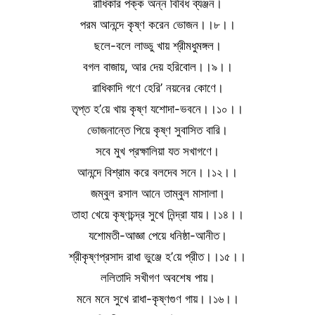
রাধিকার পক্ক অন্ন বিবিধ ব্যঞ্জন।
পরম আনন্দে কৃষ্ণ করেন ভোজন।।৮।।
ছলে-বলে লাড্ডু খায় শ্রীমধুমঙ্গল।
বগল বাজায়, আর দেয় হরিবোল।।৯।।
রাধিকাদি গণে হেরি’ নয়নের কোণে।
তৃপ্ত হ’য়ে খায় কৃষ্ণ যশোদা-ভবনে।।১০।।
ভোজনান্তে পিয়ে কৃষ্ণ সুবাসিত বারি।
সবে মুখ প্রক্ষালিয়া যত সখাগণে।
আনন্দে বিশ্রাম করে বলদেব সনে।।১২।।
জম্বুল রসাল আনে তাম্বুল মাসালা।
তাহা খেয়ে কৃষ্ণচন্দ্র সুখে নিন্দ্রা যায়।।১৪।।
যশোমতী-আজ্ঞা পেয়ে ধনিষ্ঠা-আনীত।
শ্রীকৃষ্ণপ্রসাদ রাধা ভুঞ্জে হ’য়ে প্রীত।।১৫।।
ললিতাদি সখীগণ অবশেষ পায়।
মনে মনে সুখে রাধা-কৃষ্ণগুণ গায়।।১৬।।