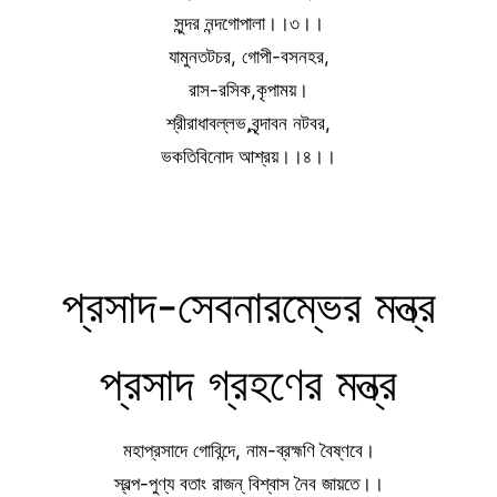
সুন্দর নন্দগোপালা।।৩।।
যামুনতটচর, গোপী-বসনহর,
রাস-রসিক,কৃপাময়।
শ্রীরাধাবল্লভ,বৃন্দাবন নটবর,
ভকতিবিনোদ আশ্রয়।।৪।।
প্রসাদ-সেবনারম্ভের মন্ত্র
প্রসাদ গ্রহণের মন্ত্র
মহাপ্রসাদে গোবিন্দে, নাম-ব্রহ্মণি বৈষ্ণবে।
স্বল্প-পুণ্য বতাং রাজন্ বিশ্বাস নৈব জায়তে।।