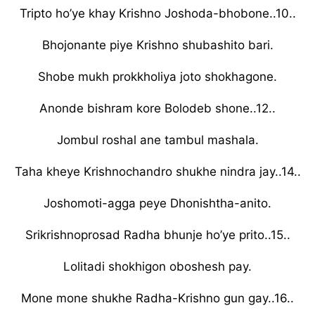
Tripto ho’ye khay Krishno Joshoda-bhobone..10..
Bhojonante piye Krishno shubashito bari.
Shobe mukh prokkholiya joto shokhagone.
Anonde bishram kore Bolodeb shone..12..
Jombul roshal ane tambul mashala.
Taha kheye Krishnochandro shukhe nindra jay..14..
Joshomoti-agga peye Dhonishtha-anito.
Srikrishnoprosad Radha bhunje ho’ye prito..15..
Lolitadi shokhigon oboshesh pay.
Mone mone shukhe Radha-Krishno gun gay..16..