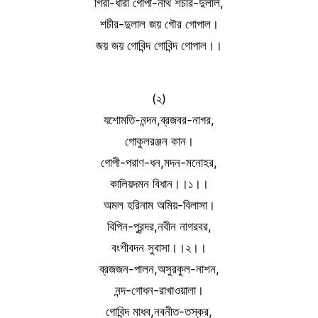
গিরী-ধারী গোপী-নাথ শচীর-দুলাল,
শচীর-দুলাল জয় গৌর গোপাল।
জয় জয় গোবিন্দ গোবিন্দ গোপাল।।
(২)
যশোমতি-নন্দন,ব্রজবর-নাগর,
গোকুলরঞ্জন কান।
গোপী-পরাণ-ধন,মদন-মনোহর,
কালিয়দমন বিধান।।১।।
অমল হরিনাম অমিয়-বিলাসা।
বিপিন-পুরন্দর,নবীন নাগরবর,
বংশীবদন সুবাসা।।২।।
ব্রজজন-পালন,অসুরকুল-নাশন,
নন্দ-গোধন-রাখাওয়ালা।
গোবিন্দ মাধব,নবনীত-তস্কর,