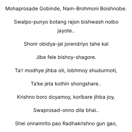
Mohaprosade Gobinde, Nam-Brohmoni Boishnobe.
Swalpo-punyo botang rajon bishwash noibo
jayote..
Shorir obidya-jal jorendriyo tahe kal
Jibe fele bishoy-shagore.
Ta’r modhye jihba oti, lobhmoy shudurmoti,
Ta’ke jeta kothin shongshare..
Krishno boro doyamoy, koribare jihba joy,
Swaprosad-onno dila bhai..
Shei onnamrito pao Radhakrishno gun gao,