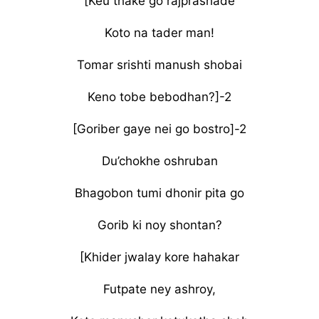
[Keu thake go rajprashade
Koto na tader man!
Tomar srishti manush shobai
Keno tobe bebodhan?]-2
[Goriber gaye nei go bostro]-2
Du’chokhe oshruban
Bhagobon tumi dhonir pita go
Gorib ki noy shontan?
[Khider jwalay kore hahakar
Futpate ney ashroy,