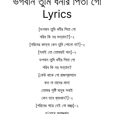
ভগবান তুমি ধনীর পিতা গো
Lyrics
[ভগবান তুমি ধনীর পিতা গো
গরিব কি নয় সন্তান?]-২
[গরিবের কান্না কেন তুমি শোনো না?]-২
[সবাই তো তোমারই দান]-২
ভগবান তুমি ধনীর পিতা গো
গরিব কি নয় সন্তান?
[কেউ থাকে গো রাজপ্রাসাদে
কত না তাদের মান!
তোমার সৃষ্টি মানুষ সবাই
কেন তবে ব্যবধান?]-২
[গরিবের গায়ে নেই গো বস্ত্র]-২
দু’চোখে অশ্রুবান