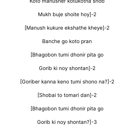
Koto manusher kotukotha shob
Mukh buje shoite hoy]-2
[Manush kukure ekshathe kheye]-2
Banche go koto pran
[Bhagobon tumi dhonir pita go
Gorib ki noy shontan]-2
[Goriber kanna keno tumi shono na?]-2
[Shobai to tomari dan]-2
[Bhagobon tumi dhonir pita go
Gorib ki noy shontan?]-3