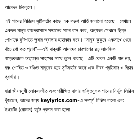
আবেদন চিরন্তন।
এই গানের লিরিক্সে সৃষ্টিকর্তার কাছে এক করুণ আর্তি জানানো হয়েছে। যেখানে
একদল মানুষ রাজপ্রাসাদে সম্মানের সাথে বাস করে, অন্যদল সেখানে ছিন্ন
পোশাকে ফুটপাতে ক্ষুধার জ্বালায় হাহাকার করে। “মানুষ কুকুরে একসাথে খেয়ে
বাঁচে গো কত প্রাণ”—এই বাক্যটি আমাদের চারপাশের রূঢ় সামাজিক
বাস্তবতাকে অত্যন্ত সাহসের সাথে তুলে ধরেছে। এটি কেবল একটি গান নয়,
বরং শোষিত ও বঞ্চিত মানুষের হয়ে সৃষ্টিকর্তার কাছে এক নীরব প্রতিবাদ ও বিচার
প্রার্থনা।
যারা জীবনমুখী লোকসংগীত এবং পরীক্ষিত বালার ভক্তিমূলক গানের নির্ভুল লিরিক্স
খুঁজছেন, তাদের জন্য
keylyrics.com
-এ সম্পূর্ণ লিরিক্স বাংলা এবং
ইংরেজি (রোমান) ফন্টে প্রদান করা হলো।