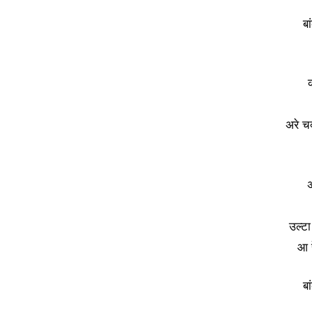
बा
क
अरे चक
उल्टा
आ रे
बा