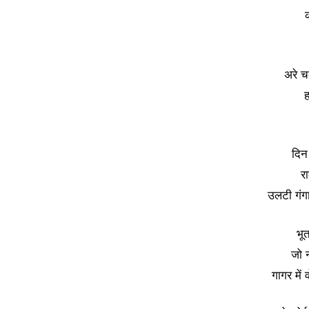
क
अरे च
ह
दिन 
रा
उलटी गंगा
भू
जो 
गागर में 