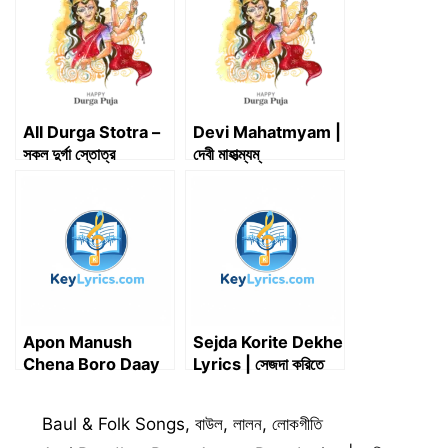
e
k
s
n
p
m
r
t
)
All Durga Stotra –
Devi Mahatmyam |
সকল দুর্গা স্তোত্র
দেবী মাহাত্ম্যম্
Apon Manush
Sejda Korite Dekhe
Chena Boro Daay
Lyrics | সেজদা করিতে
Lyrics | আপন মানুষ চিনা
দেখে
বড়ই দায় – Sukumar
Categories
Baul & Folk Songs
,
বাউল
,
লালন
,
লোকগীতি
Baul