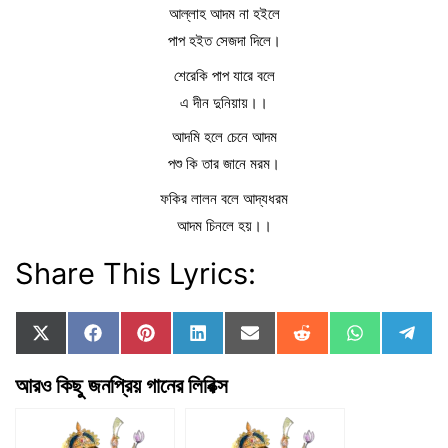
আল্লাহ আদম না হইলে
পাপ হইত সেজদা দিলে।
শেরেকি পাপ যারে বলে
এ দীন দুনিয়ায়।।
আদমি হলে চেনে আদম
পশু কি তার জানে মরম।
ফকির লালন বলে আদ্যধরম
আদম চিনলে হয়।।
Share This Lyrics:
Share
Share
Share
Share
Share
Share
Share
Sha
X
F
P
L
E
R
W
T
on
on
on
on
on
on
on
on
(
a
i
i
m
e
h
e
T
c
n
n
a
d
a
l
আরও কিছু জনপ্রিয় গানের লিরিক্স
w
e
t
k
i
d
t
e
i
b
e
e
l
i
s
g
t
o
r
d
t
A
r
t
o
e
I
p
a