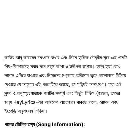
জাকির আবু জাফরের চমৎকার
কথায় এবং লিটন হাফিজ চৌধুরীর সুরে এই গানটি
শিশু-কিশোরসহ সবার মনে নতুন আশা ও উদ্দীপনা জাগায়। হাতে হাত রেখে
সামনে এগিয়ে যাওয়ার এবং নিজেদের মধ্যকার অভিমান ভুলে ভালোবাসা বিলিয়ে
দেওয়ার যে আহ্বান এই গজলটিতে রয়েছে, তা সত্যিই অসাধারণ। যারা এই
সুন্দর ও অনুপ্রেরণাদায়ক গানটির সম্পূর্ণ এবং নির্ভুল লিরিক্স খুঁজছেন, তাদের
জন্য KeyLyrics-এর আজকের আয়োজনে থাকছে বাংলা, রোমান এবং
ইংরেজি অনুবাদসহ লিরিক্স।
গানের মৌলিক তথ্য (Song Information):