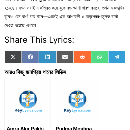
হয়েছে। যখন সবাই একত্রিত হয়ে বুকে বড় আশা ধারণ করবে, তখন মরুভূমির
বুকেও যেন ঝর্ণা বয়ে যাবে—এমনই এক আশাবাদী ও অনুপ্রেরণামূলক বার্তা
দেওয়া হয়েছে এখানে।
Share This Lyrics:
Share
Share
Share
Share
Share
Share
Shar
X
F
L
E
R
W
T
on
on
on
on
on
on
on
(
a
i
m
e
h
e
T
c
n
a
d
a
l
আরও কিছু জনপ্রিয় গানের লিরিক্স
w
e
k
i
d
t
e
i
b
e
l
i
s
g
t
o
d
t
A
r
t
o
I
p
a
e
k
n
p
m
r
)
Amra Alor Pakhi
Podma Meghna