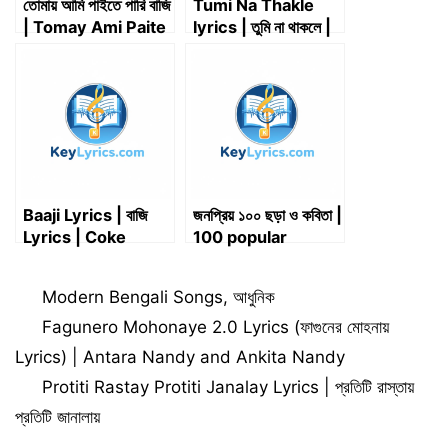
তোমায় আমি পাইতে পারি বাজি
Tumi Na Thakle
| Tomay Ami Paite
lyrics | তুমি না থাকলে |
Pari Baji | Key
অঞ্জন দত্ত | Anjan
Lyrics
Dutt
Baaji Lyrics | বাজি
জনপ্রিয় ১০০ ছড়া ও কবিতা |
Lyrics | Coke
100 popular
Studio Bangla
rhymes and
poems
Categories
Modern Bengali Songs
,
আধুনিক
Fagunero Mohonaye 2.0 Lyrics (ফাগুনের মোহনায়
Lyrics) | Antara Nandy and Ankita Nandy
Protiti Rastay Protiti Janalay Lyrics | প্রতিটি রাস্তায়
প্রতিটি জানালায়