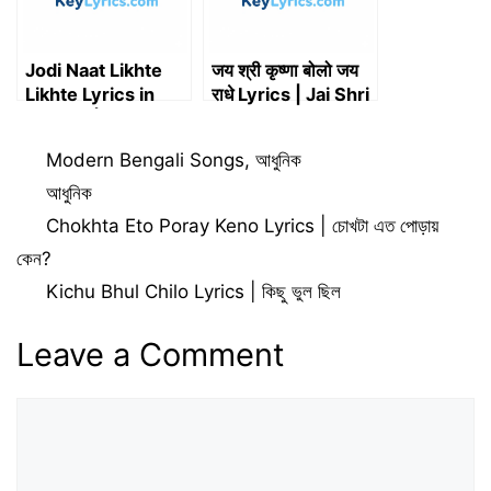
Jodi Naat Likhte
जय श्री कृष्णा बोलो जय
Likhte Lyrics in
राधे Lyrics | Jai Shri
Bengali | যদি নাত লিখতে
Krishna bolo Jai
লিখতে লিরিক্স
Radhe Lyrics
Categories
Modern Bengali Songs
,
আধুনিক
Tags
আধুনিক
Chokhta Eto Poray Keno Lyrics | চোখটা এত পোড়ায়
কেন?
Kichu Bhul Chilo Lyrics | কিছু ভুল ছিল
Leave a Comment
Comment