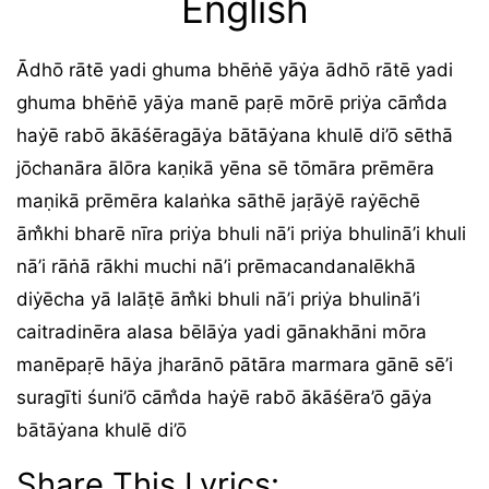
English
Ādhō rātē yadi ghuma bhēṅē yāẏa ādhō rātē yadi
ghuma bhēṅē yāẏa manē paṛē mōrē priẏa cām̐da
haẏē rabō ākāśēragāẏa bātāẏana khulē di’ō sēthā
jōchanāra ālōra kaṇikā yēna sē tōmāra prēmēra
maṇikā prēmēra kalaṅka sāthē jaṛāẏē raẏēchē
ām̐khi bharē nīra priẏa bhuli nā’i priẏa bhulinā’i khuli
nā’i rāṅā rākhi muchi nā’i prēmacandanalēkhā
diẏēcha yā lalāṭē ām̐ki bhuli nā’i priẏa bhulinā’i
caitradinēra alasa bēlāẏa yadi gānakhāni mōra
manēpaṛē hāẏa jharānō pātāra marmara gānē sē’i
suragīti śuni’ō cām̐da haẏē rabō ākāśēra’ō gāẏa
bātāẏana khulē di’ō
Share This Lyrics: