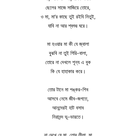
ছেলের সাজে সাজিয়ে তোরে,
ও মা, মা’র কাছে তুই রইবি নিতুই,
যাবি না আর শ্বশুর ঘরে।
মা হওয়ার মা কী যে জ্বালা
বুঝবি না তুই গিরি-বালা,
তোরে না দেখলে শূন্য এ বুক
কি যে হাহাকার করে।
তোর টানে মা শঙ্কর-শিব
আসবে নেমে জীব-জগতে,
আনন্দেরই হাট বসাব
নিরানন্দ ভূ-ভারতে।
না দেখে যে মা, তোর লীলা, মা