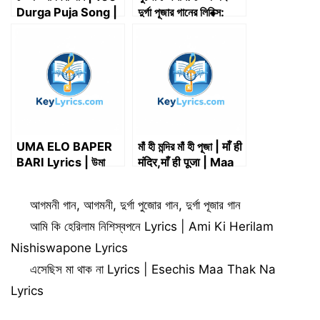
Durga Puja Song |
দুর্গা পূজার গানের লিরিক্স:
All Agamani Song
পূজার প্লেলিস্ট তৈরি করুন
UMA ELO BAPER
মাঁ হী মন্দির মাঁ হী পূজা | माँ ही
BARI Lyrics | উমা
मंदिर,माँ ही पूजा | Maa
এলো বাপের বাড়ি Lyrics |
Hi Mandir Maa Hi
SHATABDI ROY
Pooja | Key Lyrics
Categories
আগমনী গান
,
আগমনী
,
দুর্গা পুজোর গান
,
দুর্গা পূজার গান
MAJUMDER
আমি কি হেরিলাম নিশিস্বপনে Lyrics | Ami Ki Herilam
Nishiswapone Lyrics
এসেছিস মা থাক না Lyrics | Esechis Maa Thak Na
Lyrics