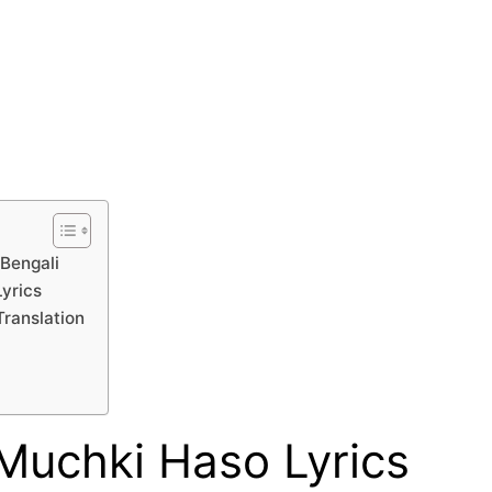
 Bengali
yrics
ranslation
Muchki Haso Lyrics