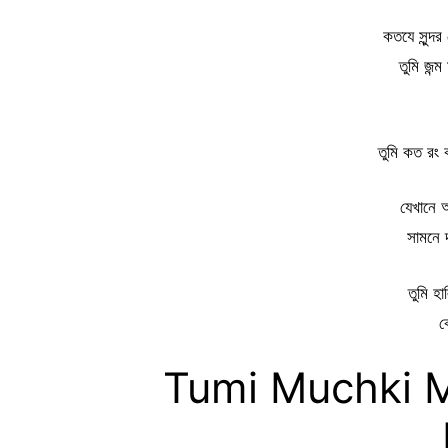
কতযে সুন্দ
তুমি জন্ম
তুমি কত রং 
যেখানে 
সামনে
তুমি হা
ক
Tumi Muchki M