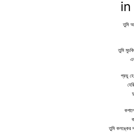
in
তুমি আ
তুমি মুচ
এ
প্রভু হ
হেরি
দ
কপালে
ক
তুমি কলঙ্কের দ