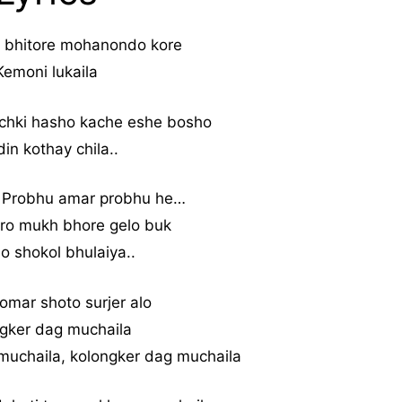
 bhitore mohanondo kore
Kemoni lukaila
chki hasho kache eshe bosho
din kothay chila..
 Probhu amar probhu he…
ro mukh bhore gelo buk
o shokol bhulaiya..
omar shoto surjer alo
gker dag muchaila
muchaila, kolongker dag muchaila