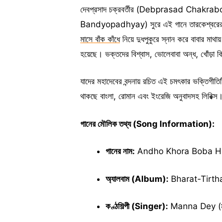
দেবপ্রসাদ চক্রবর্তীর (Debprasad Chakraborty
Bandyopadhyay) সুরে এই গানে তারকেশ্বরের পুণ্
মাসে বাঁক কাঁধে
নিয়ে দুধপুকুরে স্নান করে বাবার মাথ
হয়েছে। ভক্তদের বিশ্বাস, ভোলেবাবা অন্ধ, খোঁড়া 
যাদের মহাদেবের বন্দনায় রচিত এই চমৎকার ভক্তিগীতিট
থাকছে বাংলা, রোমান এবং ইংরেজি অনুবাদসহ লিরিক্স
গানের মৌলিক তথ্য (Song Information):
গানের নাম:
Andho Khora Boba Haba (অন
অ্যালবাম (Album):
Bharat-Tirtha (
কণ্ঠশিল্পী (Singer):
Manna Dey (মান