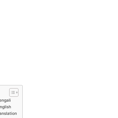
engali
nglish
anslation