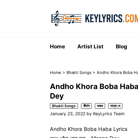
Skip
to
content
Home
Artist List
Blog
Home
>
Bhakti Songs
>
Andho Khora Boba Haba 
Andho Khora Boba Haba Lyri
Dey
Bhakti Songs
কীর্তন
ভজন
মান্না দে
January 23, 2022
by
KeyLyrics Team
Andho Khora Boba Haba Lyrics