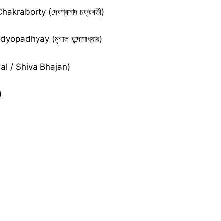
raborty (দেবপ্রসাদ চক্রবর্তী)
opadhyay (মৃণাল বন্দোপাধ্যায়)
onal / Shiva Bhajan)
)