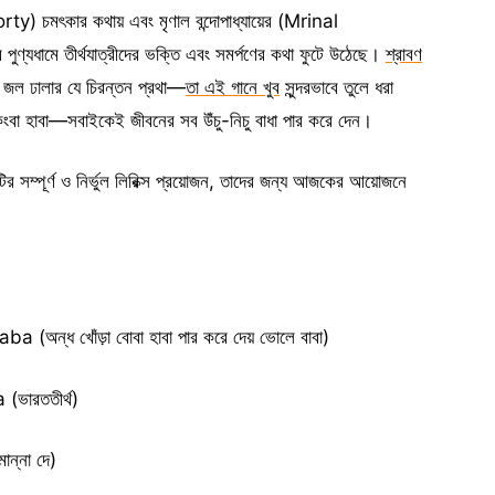
) চমৎকার কথায় এবং মৃণাল বন্দোপাধ্যায়ের (Mrinal
যধামে তীর্থযাত্রীদের ভক্তি এবং সমর্পণের কথা ফুটে উঠেছে।
শ্রাবণ
ায় জল ঢালার যে চিরন্তন প্রথা—
তা এই গানে খুব
সুন্দরভাবে তুলে ধরা
কিংবা হাবা—সবাইকেই জীবনের সব উঁচু-নিচু বাধা পার করে দেন।
ির সম্পূর্ণ ও নির্ভুল লিরিক্স প্রয়োজন, তাদের জন্য আজকের আয়োজনে
।
্ধ খোঁড়া বোবা হাবা পার করে দেয় ভোলে বাবা)
ভারততীর্থ)
্না দে)