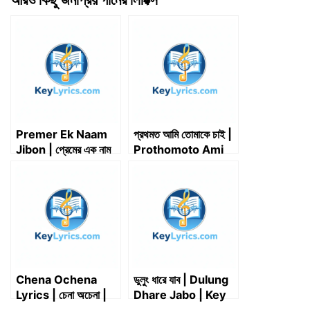
w
e
k
i
d
t
e
i
b
e
l
i
s
g
t
o
d
t
A
r
t
o
I
p
a
e
k
n
p
m
r
)
Premer Ek Naam
প্রথমত আমি তোমাকে চাই |
Jibon | প্রেমের এক নাম
Prothomoto Ami
জীবন
Tomake Chai |
Kabir Suman
Chena Ochena
ডুলুং ধারে যাব | Dulung
Lyrics | চেনা অচেনা |
Dhare Jabo | Key
Meghdol (2005) |
Lyrics