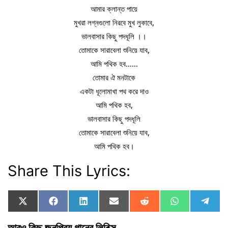
আমার ক্লান্ত পায়ে
মুখরা লগ্নগুলো নিরবে মুখ লুকাবে,
ভালবাসার কিছু পদধূলি ।।
তোমাকে সারাবেলা শুনিয়ে যাব,
আমি পথিক হব……
তোমার ঐ মনটাকে
একটা ধূলোমাখা পথ করে দাও
আমি পথিক হব,
ভালবাসার কিছু পদধূলি
তোমাকে সারাবেলা শুনিয়ে যাব,
আমি পথিক হব।
Share This Lyrics:
Share
Share
Share
Share
Share
Share
Shar
X
F
L
E
R
W
T
on
on
on
on
on
on
on
(
a
i
m
e
h
e
T
c
n
a
d
a
l
আরও কিছু জনপ্রিয় গানের লিরিক্স