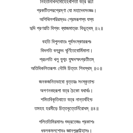
নিহতনিখিলমোহেহধীশতা যত্র রূঢা
প্রকটিতপরপ্রেম্ণা যো মহাদেবসংজ্ঞঃ।
অশিথিলপরিরম্ভঃ প্রেমরূপস্য যস্য
হৃদি প্রণয়তি বিশ্বং ব্যাজমাত্রং বিভুত্বম্ ॥২॥
বহতি বিপুলবাতঃ পূর্বসংস্কাররূপঃ
বিদলতি বলবৃন্দং ঘূর্ণিতেবোর্মিমালা।
প্রচলতি খলু যুগ্মং যুষ্মদস্মৎপ্রতীতম্
অতিবিকলিতরূপং নৌমি চিত্তং শিবস্থম্ ॥৩॥
জনকজনিতভাবো বৃত্তয়ঃ সংস্কৃতাশ্চ
অগণনবহুরূপা যত্র চৈকো যথার্থঃ।
শমিতবিকৃতিবাতে যত্র নান্তর্বহিশ্চ
তমহহ হরমীড়ে চিত্তবৃত্তের্নিরোধম্ ॥৪॥
গলিততিমিরমালঃ শুভ্রতেজঃ প্রকাশঃ
ধবলকমলশোভঃ জ্ঞানপুঞ্জাট্টহাসঃ।