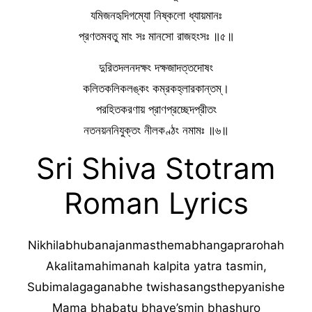
যমিজনহৃদিগম্যো নিষ্কলো ধ্যায়মানঃ
প্রণতমবতু মাং সঃ মানসো রাজহংসঃ ॥৫॥
দুরিতদলনদক্ষং দক্ষজাদত্তদোষং
কলিতকলিকলঙ্কং কম্রকহ্লারকান্তম্।
পরহিতকরণায় প্রাণপ্রচ্ছেদপ্রীতং
নতনয়ননিযুক্তং নীলকণ্ঠং নমামঃ ॥৬॥
Sri Shiva Stotram
Roman Lyrics
Nikhilabhubanajanmasthemabhangaprarohah
Akalitamahimanah kalpita yatra tasmin,
Subimalagaganabhe twishasangsthepyanishe
Mama bhabatu bhave’smin bhashuro