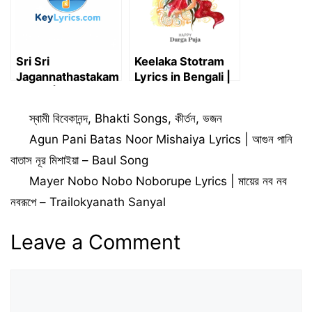
Sri Sri
Keelaka Stotram
Jagannathastakam
Lyrics in Bengali |
Lyircs | Kadacit
কীলকস্তোত্রম্ (শ্রী শ্রী
Kalindi Tata Vipina
চণ্ডী)
Categories
স্বামী বিবেকানন্দ
,
Bhakti Songs
,
কীর্তন
,
ভজন
| Adi Sankaracarya
Agun Pani Batas Noor Mishaiya Lyrics | আগুন পানি
বাতাস নূর মিশাইয়া – Baul Song
Mayer Nobo Nobo Noborupe Lyrics | মায়ের নব নব
নবরূপে – Trailokyanath Sanyal
Leave a Comment
Comment