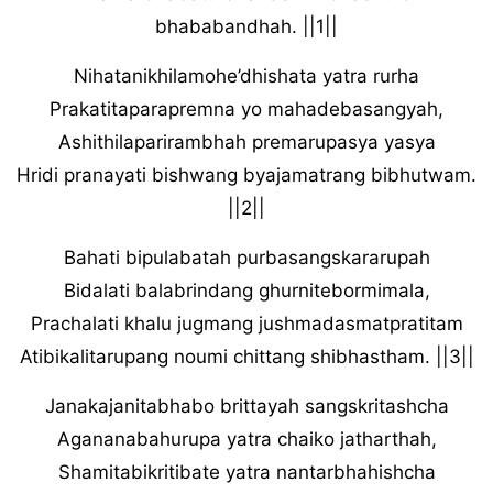
bhababandhah. ||1||
Nihatanikhilamohe’dhishata yatra rurha
Prakatitaparapremna yo mahadebasangyah,
Ashithilaparirambhah premarupasya yasya
Hridi pranayati bishwang byajamatrang bibhutwam.
||2||
Bahati bipulabatah purbasangskararupah
Bidalati balabrindang ghurnitebormimala,
Prachalati khalu jugmang jushmadasmatpratitam
Atibikalitarupang noumi chittang shibhastham. ||3||
Janakajanitabhabo brittayah sangskritashcha
Agananabahurupa yatra chaiko jatharthah,
Shamitabikritibate yatra nantarbhahishcha