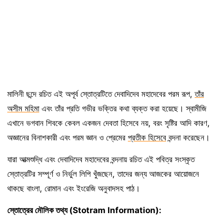
মালিনী ছন্দে রচিত এই অপূর্ব স্তোত্রটিতে দেবাদিদেব মহাদেবের পরম রূপ,
তাঁর
অসীম মহিমা
এবং তাঁর প্রতি গভীর ভক্তির কথা ব্যক্ত করা হয়েছে। স্বামীজি
এখানে ভগবান শিবকে কেবল একজন দেবতা হিসেবে নয়, বরং সৃষ্টির আদি কারণ,
অজ্ঞানের বিনাশকারী এবং পরম জ্ঞান ও প্রেমের
প্রতীক হিসেবে
বন্দনা করেছেন।
যারা আত্মশুদ্ধি এবং দেবাদিদেব মহাদেবের বন্দনায় রচিত এই পবিত্র সংস্কৃত
স্তোত্রটির সম্পূর্ণ ও নির্ভুল লিপি খুঁজছেন, তাদের জন্য আজকের আয়োজনে
থাকছে বাংলা, রোমান এবং ইংরেজি অনুবাদসহ পাঠ।
স্তোত্রের মৌলিক তথ্য (Stotram Information):