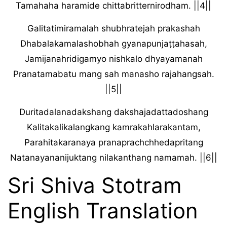
Tamahaha haramide chittabritternirodham. ||4||
Galitatimiramalah shubhratejah prakashah
Dhabalakamalashobhah gyanapunjaṭṭahasah,
Jamijanahridigamyo nishkalo dhyayamanah
Pranatamabatu mang sah manasho rajahangsah.
||5||
Duritadalanadakshang dakshajadattadoshang
Kalitakalikalangkang kamrakahlarakantam,
Parahitakaranaya pranaprachchhedapritang
Natanayananijuktang nilakanthang namamah. ||6||
Sri Shiva Stotram
English Translation